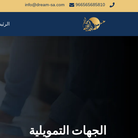
خطي
info@dream-sa.com
966565685810
لى
لمحتوى
الرئي
الجهات التمويلية