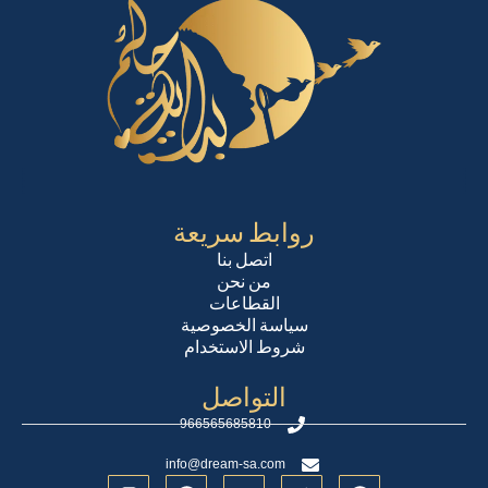
روابط سريعة
اتصل بنا
من نحن
القطاعات
سياسة الخصوصية
شروط الاستخدام
التواصل
966565685810
info@dream-sa.com
I
T
Y
T
F