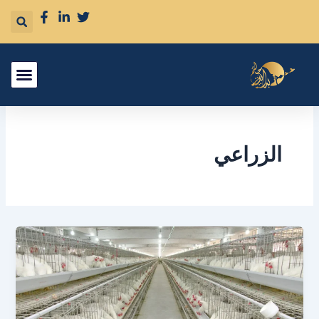
خطي
لى
لمحتوى
الزراعي